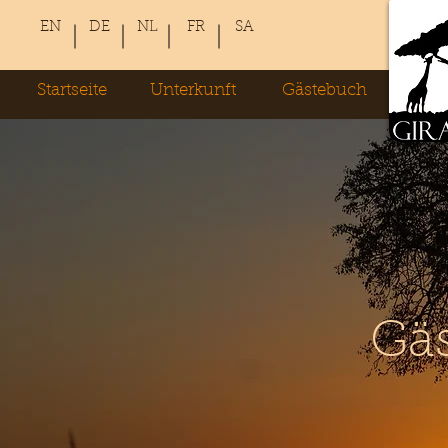
EN
DE
NL
FR
SA
Startseite
Unterkunft
Gästebuch
Gä