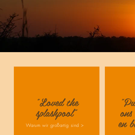
"Loved the
"Pu
splashpool"
ons 
en b
Warum wir großartig sind >