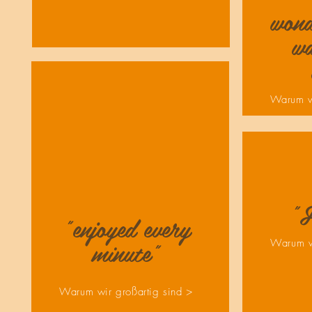
wond
wa
Warum wi
"F
"enjoyed every
minute"
Warum wi
Warum wir großartig sind >